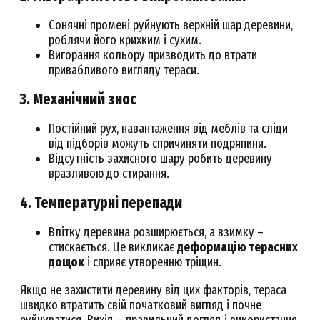
Сонячні промені руйнують верхній шар деревини,
роблячи його крихким і сухим.
Вигорання кольору призводить до втрати
привабливого вигляду тераси.
3. Механічний знос
Постійний рух, навантаження від меблів та сліди
від підборів можуть спричиняти подряпини.
Відсутність захисного шару робить деревину
вразливою до стирання.
4. Температурні перепади
Влітку деревина розширюється, а взимку –
стискається. Це викликає
деформацію терасних
дощок
і сприяє утворенню тріщин.
Якщо не захистити деревину від цих факторів, тераса
швидко втратить свій початковий вигляд і почне
руйнуватися. Вихід – правильний догляд і використання