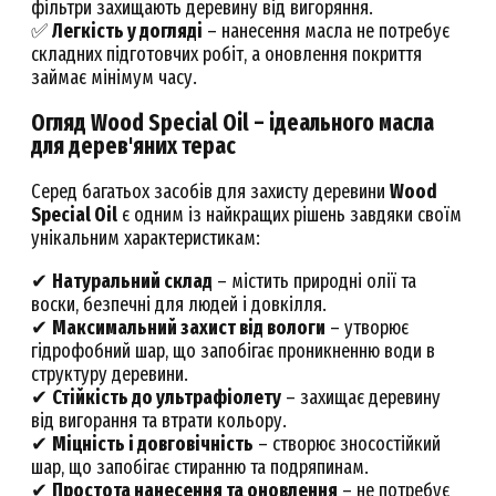
фільтри захищають деревину від вигоряння.
✅
Легкість у догляді
– нанесення масла не потребує
складних підготовчих робіт, а оновлення покриття
займає мінімум часу.
Огляд Wood Special Oil – ідеального масла
для дерев'яних терас
Серед багатьох засобів для захисту деревини
Wood
Special Oil
є одним із найкращих рішень завдяки своїм
унікальним характеристикам:
✔
Натуральний склад
– містить природні олії та
воски, безпечні для людей і довкілля.
✔
Максимальний захист від вологи
– утворює
гідрофобний шар, що запобігає проникненню води в
структуру деревини.
✔
Стійкість до ультрафіолету
– захищає деревину
від вигорання та втрати кольору.
✔
Міцність і довговічність
– створює зносостійкий
шар, що запобігає стиранню та подряпинам.
✔
Простота нанесення та оновлення
– не потребує