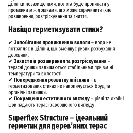
ділянки незахищеними, волога буде проникати у
проміжки між дошками, що може спричинити їхнє
розширення, розтріскування та гниття.
Навіщо герметизувати стики?
✔
Запобігання проникненню вологи
– вода не
потрапляє в щілини, що зменшує ризик розбухання
деревини.
✔
Захист від розширення та розтріскування
–
терасні дошки залишаються стабільними при зміні
температури та вологості.
✔
Попередження розвитку плісняви
– в
герметизованих стиках не накопичується бруд та
органічні залишки.
✔
Покращення естетичного вигляду
– рівні та охайні
шви надають терасі завершеного вигляду.
Superflex Structure – ідеальний
герметик для дерев’яних терас