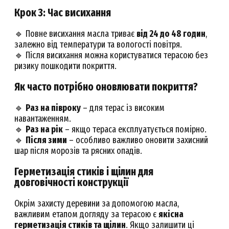
Крок 3: Час висихання
🔹 Повне висихання масла триває
від 24 до 48 годин
,
залежно від температури та вологості повітря.
🔹 Після висихання можна користуватися терасою без
ризику пошкодити покриття.
Як часто потрібно оновлювати покриття?
🔹
Раз на півроку
– для терас із високим
навантаженням.
🔹
Раз на рік
– якщо тераса експлуатується помірно.
🔹
Після зими
– особливо важливо оновити захисний
шар після морозів та рясних опадів.
Герметизація стиків і щілин для
довговічності конструкції
Окрім захисту деревини за допомогою масла,
важливим етапом догляду за терасою є
якісна
герметизація стиків та щілин
. Якщо залишити ці