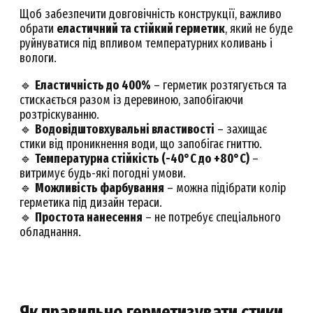
Щоб забезпечити довговічність конструкції, важливо
обрати
еластичний та стійкий герметик
, який не буде
руйнуватися під впливом температурних коливань і
вологи.
🔹
Еластичність до 400%
– герметик розтягується та
стискається разом із деревиною, запобігаючи
розтріскуванню.
🔹
Водовідштовхувальні властивості
– захищає
стики від проникнення води, що запобігає гниттю.
🔹
Температурна стійкість (-40°C до +80°C)
–
витримує будь-які погодні умови.
🔹
Можливість фарбування
– можна підібрати колір
герметика під дизайн тераси.
🔹
Простота нанесення
– не потребує спеціального
обладнання.
Як правильно герметизувати стики