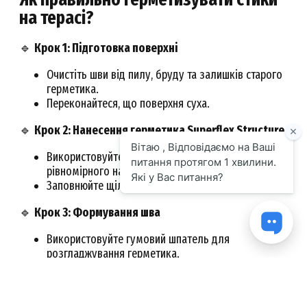
на терасі?
🔹
Крок 1: Підготовка поверхні
Очистіть шви від пилу, бруду та залишків старого
герметика.
Переконайтеся, що поверхня суха.
🔹
Крок 2: Нанесення герметика Superflex Structure
Використовуйте пістолет для герметика для
рівномірного нанесення.
Заповнюйте щілини повністю, уникаючи пустот.
🔹
Крок 3: Формування шва
Використовуйте гумовий шпатель для
розгладжування герметика.
Видаліть надлишки, щоб шов виглядав охайно.
🔹
Крок 4: Час висихання