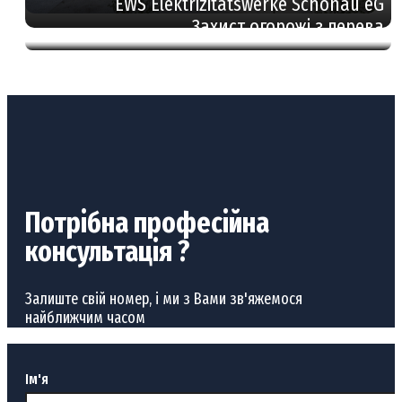
EWS Elektrizitätswerke Schönau eG
Захист огорожі з дерева
Потрібна професійна
консультація ?
Залиште свій номер, і ми з Вами зв'яжемося
найближчим часом
Ім'я