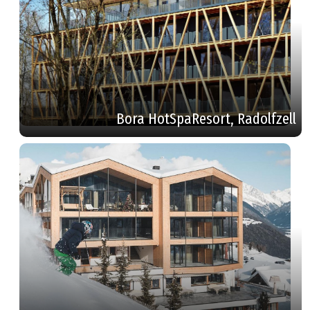
Bora HotSpaResort, Radolfzell