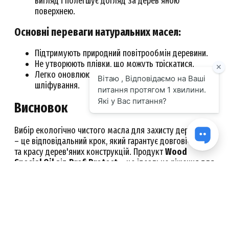
вигляд і полегшує догляд за дерев'яною
поверхнею.
Основні переваги натуральних масел:
Підтримують природний повітрообмін деревини.
Не утворюють плівки, що можуть тріскатися.
Легко оновлюються без необхідності
шліфування.
Висновок
Вибір екологічно чистого масла для захисту деревини
– це відповідальний крок, який гарантує довговічність
та красу дерев'яних конструкцій. Продукт
Wood
Special Oil
від
Profi Protect
– це ідеальне рішення для
тих, хто цінує преміальний захист, природну красу
деревини та екологічну безпеку. Завдяки своїм
унікальним властивостям, це масло стане надійним
захисником ваших дерев'яних поверхонь як в
приміщенні, так і на відкритому повітрі.