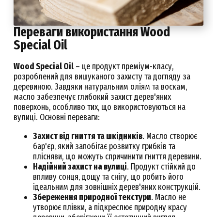
Переваги використання Wood
Special Oil
Wood Special Oil
– це продукт преміум-класу,
розроблений для вишуканого захисту та догляду за
деревиною. Завдяки натуральним оліям та воскам,
масло забезпечує глибокий захист дерев'яних
поверхонь, особливо тих, що використовуються на
вулиці. Основні переваги:
Захист від гниття та шкідників
. Масло створює
бар'єр, який запобігає розвитку грибків та
плісняви, що можуть спричинити гниття деревини.
Надійний захист на вулиці
. Продукт стійкий до
впливу сонця, дощу та снігу, що робить його
ідеальним для зовнішніх дерев'яних конструкцій.
Збереження природної текстури
. Масло не
утворює плівки, а підкреслює природну красу