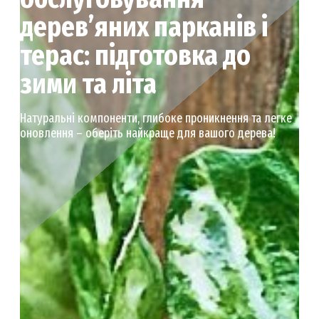
дерев’яних парканів і
терас: підготовка до
зими та літа
Натуральні компоненти, глибоке проникнення та легке
оновлення – оберіть найкраще для вашого дерева!