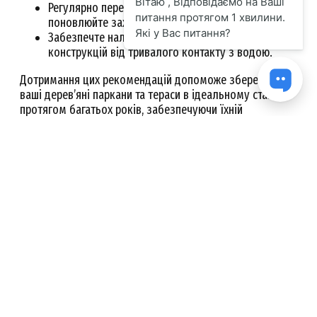
Регулярно перевіряйте стан деревини та
поновлюйте захисне покриття.
Забезпечте належний дренаж і захист дерев’яних
конструкцій від тривалого контакту з водою.
Дотримання цих рекомендацій допоможе зберегти
ваші дерев’яні паркани та тераси в ідеальному стані
протягом багатьох років, забезпечуючи їхній
естетичний вигляд і функціональність незалежно від
погодних умов.
Wood Special Oil
Кейси