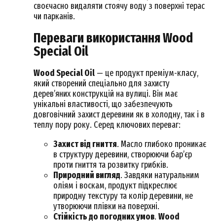
своєчасно видаляти стоячу воду з поверхні терас
чи парканів.
Переваги використання Wood
Special Oil
Wood Special Oil
— це продукт преміум-класу,
який створений спеціально для захисту
дерев’яних конструкцій на вулиці. Він має
унікальні властивості, що забезпечують
довговічний захист деревини як в холодну, так і в
теплу пору року. Серед ключових переваг:
Захист від гниття
. Масло глибоко проникає
в структуру деревини, створюючи бар’єр
проти гниття та розвитку грибків.
Природний вигляд
. Завдяки натуральним
оліям і воскам, продукт підкреслює
природну текстуру та колір деревини, не
утворюючи плівки на поверхні.
Стійкість до погодних умов
.
Wood