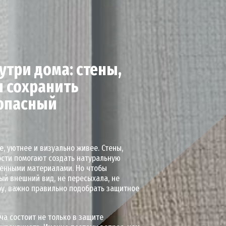
утри дома: стены,
ы сохранить
зопасный
, уютнее и визуально живее. Стены,
ости помогают создать натуральную
венными материалами. Но чтобы
ый внешний вид, не пересыхала, не
ру, важно правильно подобрать защитное
ча состоит не только в защите